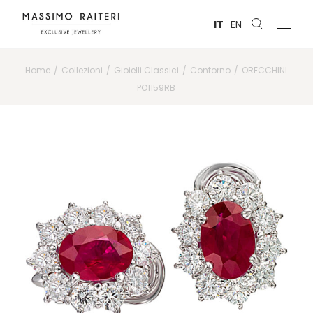
IT
EN
Home
Collezioni
Gioielli Classici
Contorno
ORECCHINI
PO1159RB