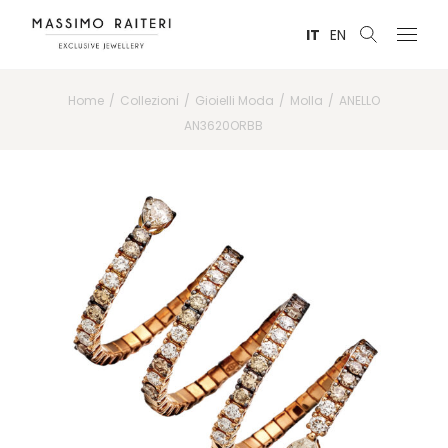
IT
EN
Home
Collezioni
Gioielli Moda
Molla
ANELLO
AN3620ORBB