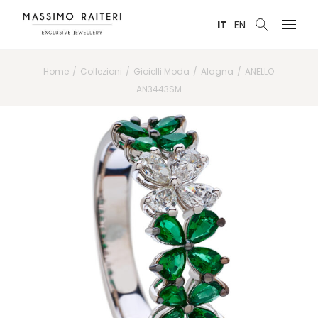
IT
EN
Home
Collezioni
Gioielli Moda
Alagna
ANELLO
AN3443SM